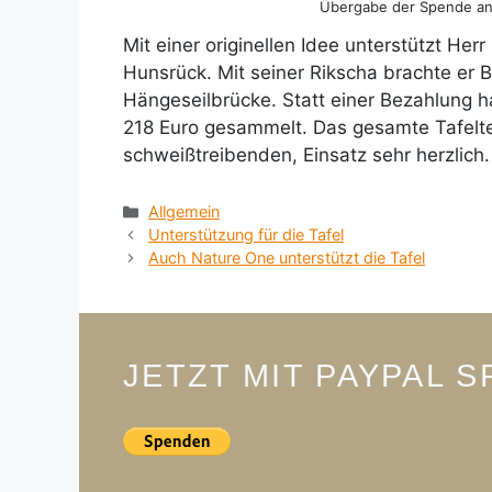
Übergabe der Spende an P
Mit einer originellen Idee unterstützt Her
Hunsrück. Mit seiner Rikscha brachte er 
Hängeseilbrücke. Statt einer Bezahlung h
218 Euro gesammelt. Das gesamte Tafelte
schweißtreibenden, Einsatz sehr herzlich.
Kategorien
Allgemein
Unterstützung für die Tafel
Auch Nature One unterstützt die Tafel
JETZT MIT PAYPAL 