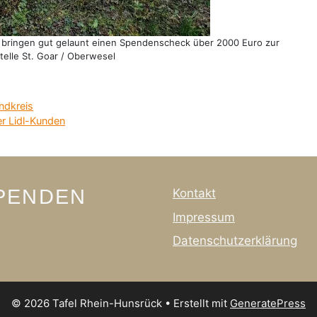
bringen gut gelaunt einen Spendenscheck über 2000 Euro zur
telle St. Goar / Oberwesel
ndkreis
r Lidl-Kunden
SPENDEN
Kontakt
Impressum
Datenschutzerklärung
© 2026 Tafel Rhein-Hunsrück
• Erstellt mit
GeneratePress