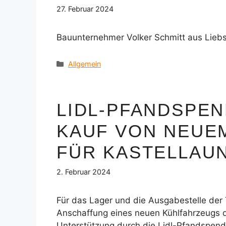
27. Februar 2024
Bauunternehmer Volker Schmitt aus Liebs
Kategorien
Allgemein
LIDL-PFANDSPE
KAUF VON NEUE
FÜR KASTELLAU
2. Februar 2024
Für das Lager und die Ausgabestelle der 
Anschaffung eines neuen Kühlfahrzeugs d
Unterstützung durch die Lidl-Pfandspend