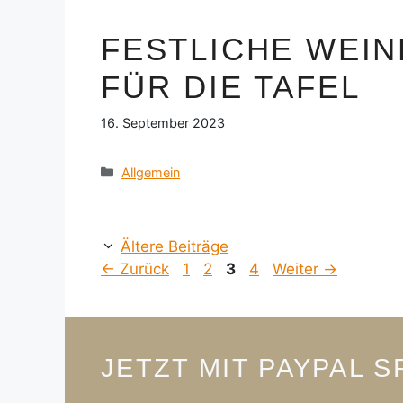
FESTLICHE WEI
FÜR DIE TAFEL
16. September 2023
Kategorien
Allgemein
Ältere Beiträge
Seite
Seite
Seite
Seite
←
Zurück
1
2
3
4
Weiter
→
JETZT MIT PAYPAL 