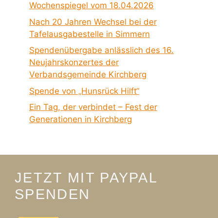
Wochenspiegel vom 18.04.2026
Nach 20 Jahren Wechsel bei der
Tafelausgabestelle in Simmern
Spendenübergabe anlässlich des 16.
Neujahrskonzertes der
Verbandsgemeinde Kirchberg
Spende von „Hunsrück Hilft“
Ein Tag, der verbindet – Fest der
Generationen in Kirchberg
JETZT MIT PAYPAL
SPENDEN